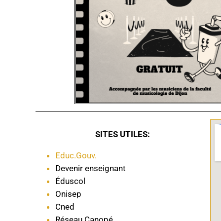
SITES UTILES:
Educ.Gouv.
Devenir enseignant
Éduscol
Onisep
Cned
Réseau Canopé