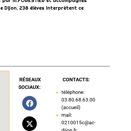
s
par M.FORESTIER et accompagnés
e Dijon, 238 élèves interprètent ce
RÉSEAUX
CONTACTS:
SOCIAUX:
téléphone:
03.80.68.63.00
(accueil)
mail:
0210015c@ac-
dijon.fr